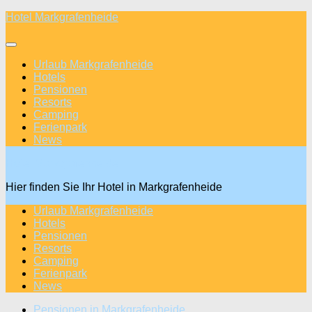
Unter
Hotel Markgrafenheide
dem
Inhalt
Urlaub Markgrafenheide
Hotels
Pensionen
Resorts
Camping
Ferienpark
News
Hotel Markgrafenheide
Hier finden Sie Ihr Hotel in Markgrafenheide
Urlaub Markgrafenheide
Hotels
Pensionen
Resorts
Camping
Ferienpark
News
Pensionen in Markgrafenheide